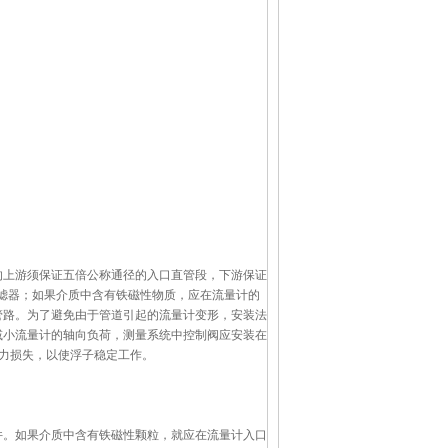
的上游须保证五倍公称通径的入口直管段，下游保证
过滤器；如果介质中含有铁磁性物质，应在流量计的
管路。为了避免由于管道引起的流量计变形，安装法
减小流量计的轴向负荷，测量系统中控制阀应安装在
压力损失，以使浮子稳定工作。
。如果介质中含有铁磁性颗粒，就应在流量计入口