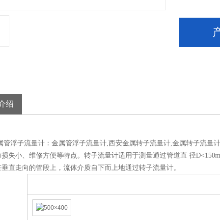
介绍
金属管浮子流量计：金属管浮子流量计,西安金属转子流量计,金属转子流
力损失小、维修方便等特点。转子流量计适用于测量通过管道直 径D<15
在垂直走向的管段上，流体介质自下而上地通过转子流量计。