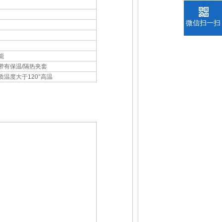
微信扫一扫
能
带有保温/隔热夹套
质温度大于120°高温