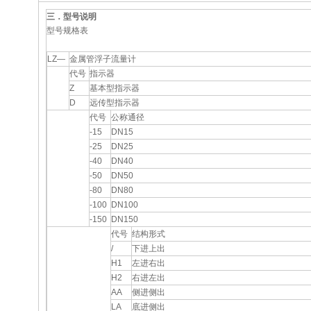
三．型号说明
型号规格表
LZ—
金属管浮子流量计
代号
指示器
Z
基本型指示器
D
远传型指示器
代号
公称通径
-15
DN15
-25
DN25
-40
DN40
-50
DN50
-80
DN80
-100
DN100
-150
DN150
代号
结构形式
/
下进上出
H1
左进右出
H2
右进左出
AA
侧进侧出
LA
底进侧出