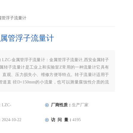
-金属管浮子流量计
-金属管浮子流量计
：
LZC-金属管浮子流量计：金属管浮子流量计,西安金属转子
金属转子流量计是工业上和实验室Z常用的一种流量计它具有
、直观、压力损失小、维修方便等特点。转子流量计适用于
管道直 径D<150mm的小流量，也可以测量腐蚀性介质的流
时流量计必须安装在垂直走向的管段上，流体介质自下而上
子流量计。
：
LZC-
厂商性质：
生产厂家
：
2024-10-22
访 问 量：
4195