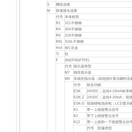
S
螺纹连接
M
快速接头连接
代号
本体材质
R1
321不锈钢
R4
304不锈钢
R6
316不锈钢
R6L
316L不锈钢
Hc4
哈C合金
Ti
钛
F
内衬F46(PTFE)
代号
指示器类型
M7
线性指示器
M9
非线性指示器（就地指针显示瞬时流
代号
组合功能
ESK
24VDC；远传4-20mA标准
ESK-Z
24VDC；远传4-20mA；
ESK-D
现场锂电池供电；LCD显示
K1
带一上线报警点信号
K2
带下上线报警点信号
K12
带一上线和一下线报警点信
代号
防爆类型