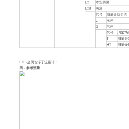
Ex
本安防爆
Exd
隔爆
代号
测量介质分类
L
液体
G
气体
代号
增加功
T
测量管
HT
测量介
LZC-金属管浮子流量计：
四．参考流量