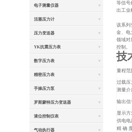
等信号
电子测量仪器
出工业标
活塞压力计
该系列
金、电
压力变送器
领域对
控制。
YK抗震压力表
技
数字压力表
量程范
精密压力表
过载压
手操压力泵
测量介
输出信
罗斯蒙特压力变送器
显示方
液位控制仪表
供电电
精 确 
气动执行器