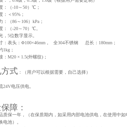
：，0.4级，0.5级，1.0级（根据用户需要定制）
：（-10～50）℃；
度：＜95%；
：（86～106）kPa；
：（-20～70）℃。
光，5位数字显示。
：表头：Φ100×46mm， 全304不锈钢 总长：180mm；
1kg；
：M20 × 1.5(外螺纹)；
电方式
：（用户可以根据需要，自己选择）
流24V电压供电。
量保障：
产品质保一年，（在保质期内，如采用内部电池供电，在使用中
换电池）。