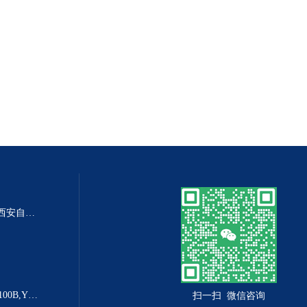
DP-100DP-100精密数字差压表,西安自动化仪表一厂 数字压力表
YX-160B防爆电接点压力表YX-100B,YX-160B
扫一扫 微信咨询