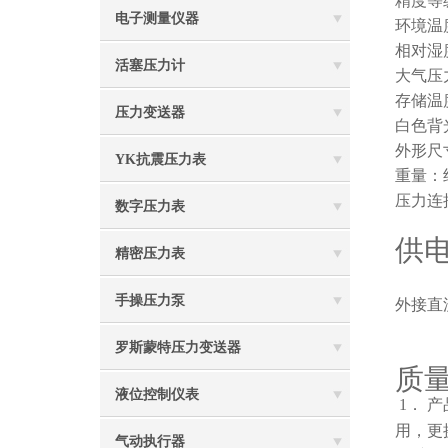
精度等级
电子测量仪器
环境温度
相对湿
活塞压力计
大气压力
存储温度
压力变送器
白色背
外形尺寸
YK抗震压力表
重量：约
压力连接
数字压力表
供
精密压力表
手操压力泵
外接直
罗斯蒙特压力变送器
质
液位控制仪表
1
． 
用，更
气动执行器