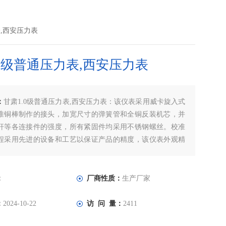
表,西安压力表
.0级普通压力表,西安压力表
：
甘肃1.0级普通压力表,西安压力表：该仪表采用威卡旋入式
准铜棒制作的接头，加宽尺寸的弹簧管和全铜反装机芯，并
杆等各连接件的强度，所有紧固件均采用不锈钢螺丝。校准
程采用先进的设备和工艺以保证产品的精度，该仪表外观精
精度高，轻敲位移小，重复性能好，使用寿命长。
：
厂商性质：
生产厂家
：
2024-10-22
访 问 量：
2411