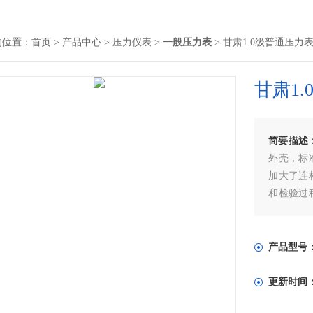
的位置：
首页
>
产品中心
>
压力仪表
>
一般压力表
> 甘肃1.0级普通压力
甘肃1
简要描述
外壳，标
加大了连
和检验过
美，示值
产品型号
更新时间