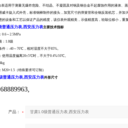
表适用于测量无爆炸危险、不结晶、不凝固及对铜及铜合金不起腐蚀作用的液体、蒸
用威卡旋入式外壳，标准铜棒制作的接头，加宽尺寸的弹簧管和全铜反装机芯，并加
进的设备和工艺以保证产品的精度，该仪表外观精美，示值精度高，轻敲位移小，重
0级普通压力表,西安压力表
主要技术指标
.6～2.5MPa
：1.0级
件：-40～70℃，相对湿度不大于85%。
使用温度偏离20±5℃时，不大于0.4%/10℃。
4
k
g
M20×1.5（特殊要求可订制）
.0级普通压力表,西安压力表
外形尺寸
8889963,
产品：