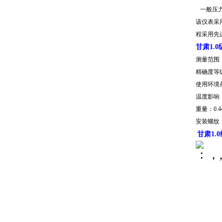
一般压力
该仪表采
程采用先
甘肃1.
测量范围：0
精确度等级
使用环境条
温度影响：
重量：0.4
安装螺纹：
甘肃
1
：，,6