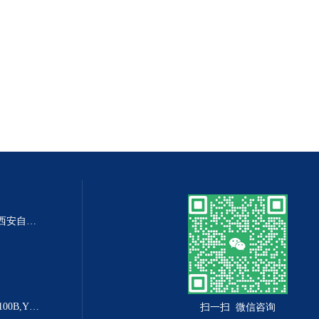
DP-100DP-100精密数字差压表,西安自动化仪表一厂 数字压力表
YX-160B防爆电接点压力表YX-100B,YX-160B
扫一扫 微信咨询