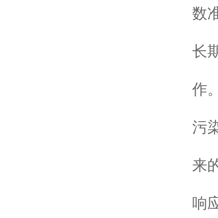
数
4
长
5
作
6
污
7
来
8
响