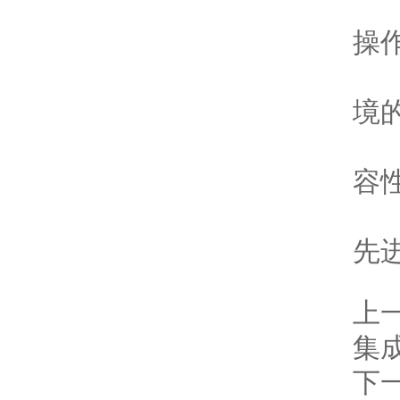
9
操
1
境
1
容
1
先
上
集
下