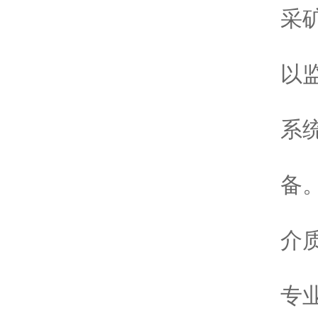
采
5
以
6
系
7
备
8
介
9
专