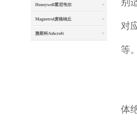
别
Honeywell霍尼韦尔
1
Magnetrol麦格纳丘
对
雅斯科Ashcroft
1
等
1
应
1
2
体
3
4