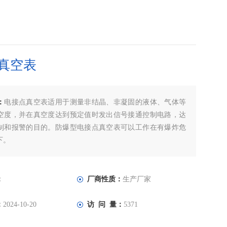
真空表
：
电接点真空表适用于测量非结晶、非凝固的液体、气体等
空度，并在真空度达到预定值时发出信号接通控制电路，达
制和报警的目的。防爆型电接点真空表可以工作在有爆炸危
下。
：
厂商性质：
生产厂家
：
2024-10-20
访 问 量：
5371