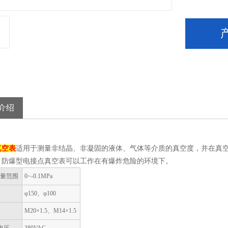
介绍
真空表
适用于测量非结晶、非凝固的液体、气体等介质的真空度，并在真
。防爆型电接点真空表可以工作在有爆炸危险的环境下。
测量范围
0~-0.1MPa
径
φ150、φ100
纹
M20×1.5、M14×1.5