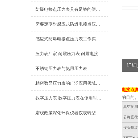
防爆电接点压力表具有足够的便携性，方便操作人员进行测试和调整
需要定期对感应式防爆电接点压力表进行检修维护
感应式防爆电接点压力表工作实现的控制目的
压力表厂家 耐震压力表 耐震电接点压力表 隔膜压力表
详细
不锈钢压力表与氨用压力表
精密数显压力表的广泛应用领域和使用时的注意事项
电接点
的目的
数字压力表 数字压力表在使用时应注意的地方
真空度
宏观政策深化环保仪器仪表转型发展
公称直
接头螺