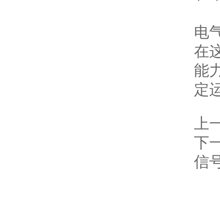
s
电
在
能
定
上
下
信