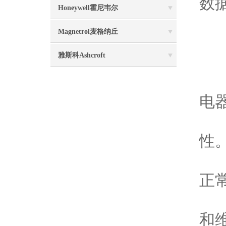
数
Honeywell霍尼韦尔
4
Magnetrol麦格纳丘
5
雅斯科Ashcroft
注
1
电
2
性
3
正
4
和