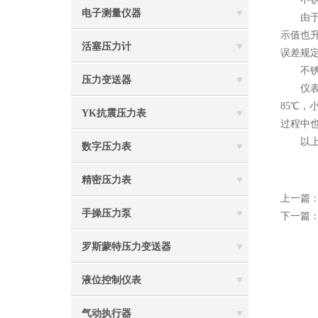
电子测量仪器
由
示值也
活塞压力计
误差规
不锈钢
压力变送器
仪表接
85℃，
YK抗震压力表
过程中
以上便
数字压力表
精密压力表
上一篇
手操压力泵
下一篇
罗斯蒙特压力变送器
液位控制仪表
气动执行器