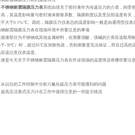
于
不锈钢耐震隔膜压力表
系统由填充了密封液作为传递压力的介质，则受密
升高，其温度影响量与密封液体膨胀系数、隔膜刚度以及受压部温度有关
定不大于0.1%/℃。因此，隔膜压力仪表总的温度影响一般是由通用型仪
耐震隔膜压力表在现场环境中所要注意的事项
液部分为不锈钢或其他金属材料，在测量强酸，强碱的介质应选取用耐
小于-30℃）时，超过85℃应加散热器，否则测量度无法保证，而且过
也应该注意仪表温度。
是今天关于不锈钢耐震隔膜压力表在作业现场的温度情况有哪些要注意
：
从以往的工作经验中分析六氟化硫压力表可能遇到的问题
：
超高压活塞式压力计在工作中值得注意的一些提示情况