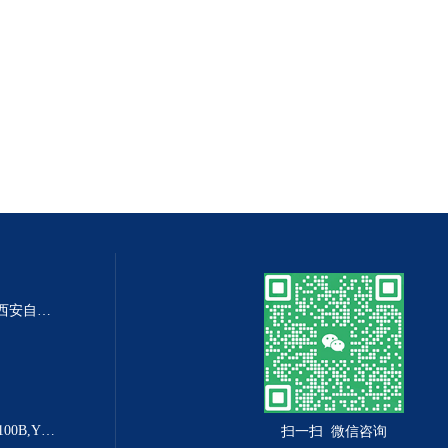
DP-100DP-100精密数字差压表,西安自动化仪表一厂 数字压力表
YX-160B防爆电接点压力表YX-100B,YX-160B
扫一扫 微信咨询