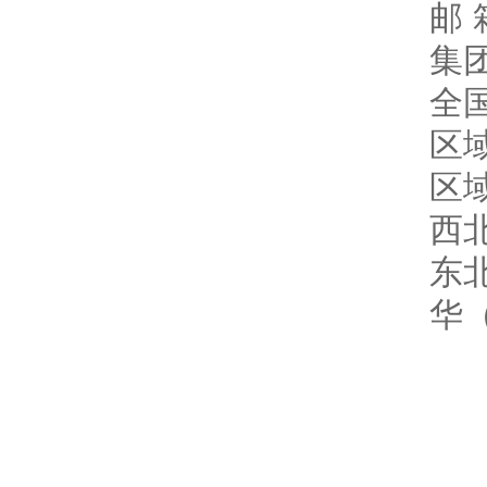
邮 箱
集团
全
区
区
西
东
华