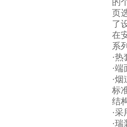
的
页
了
在
系
·
·
·
标
结
·
·