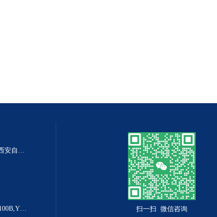
DP-100DP-100精密数字差压表,西安自动化仪表一厂 数字压力表
YX-160B防爆电接点压力表YX-100B,YX-160B
扫一扫 微信咨询