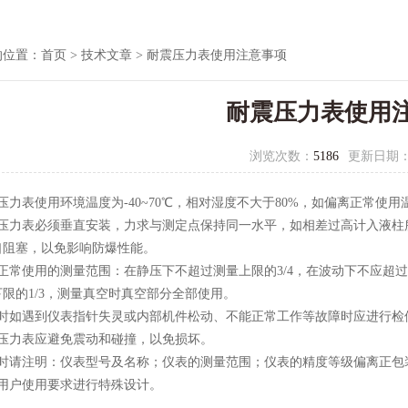
的位置：
首页
>
技术文章
> 耐震压力表使用注意事项
耐震压力表使用
浏览次数：
5186
更新日期
压力表使用环境温度为-40~70℃，相对湿度不大于80%，如偏离正常使用
震压力表必须垂直安装，力求与测定点保持同一水平，如相差过高计入液柱
口阻塞，以免影响防爆性能。
正常使用的测量范围：在静压下不超过测量上限的3/4，在波动下不应超过
限的1/3，测量真空时真空部分全部使用。
用时如遇到仪表指针失灵或内部机件松动、不能正常工作等故障时应进行
震压力表应避免震动和碰撞，以免损坏。
货时请注明：仪表型号及名称；仪表的测量范围；仪表的精度等级偏离正
据用户使用要求进行特殊设计。