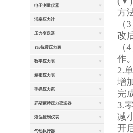
(
电子测量仪器
方
活塞压力计
（
改
压力变送器
（4
YK抗震压力表
作
数字压力表
2.
精密压力表
增加
手操压力泵
完
3.
罗斯蒙特压力变送器
减
液位控制仪表
开
气动执行器