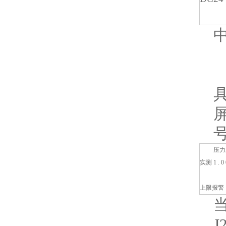
压力
实测
1 . 0
上限报警
J