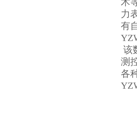
术
力
有
YZ
该
测
各
YZ