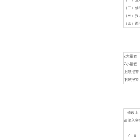
（一）查
（二）修
（三）投
（四）西
Z大量程
1
Z小量程
0
上限报警
下限报警
修改上
请输入密
0 0 