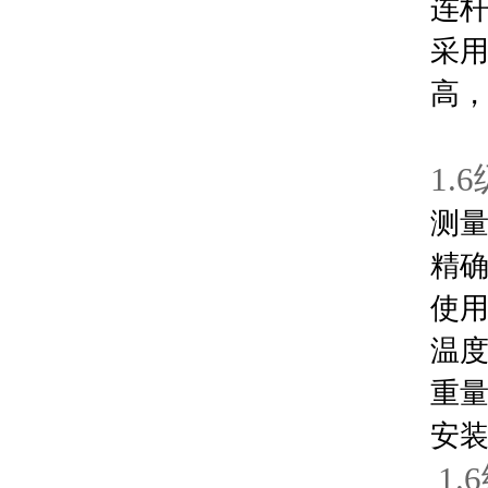
连
采
高
1.
测量
精确
使用
温度
重量
安装
1