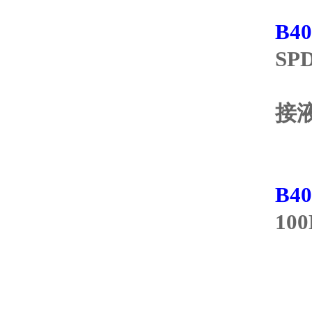
防
B4
SP
②
接液
V
T
B
10
-1
0～
0～