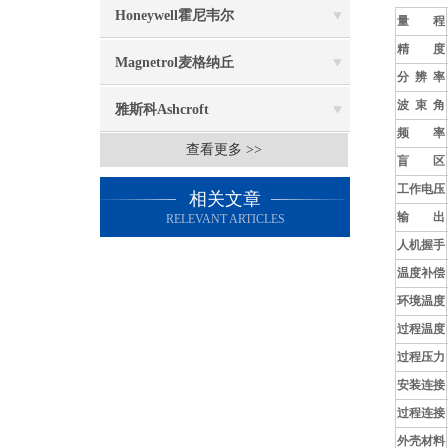
Honeywell霍尼韦尔
量 程
精 度
Magnetrol麦格纳丘
分 辨 率
波 束 角
雅斯科Ashcroft
频 率
查看更多 >>
盲 区
工作电压
相关文章
输 出
RELEVANT ARTICLES
人机握手
温度补偿
环境温度
过程温度
过程压力
安装连接
过程连接
外壳材料