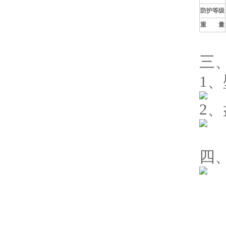
防护等级
重 量
三
1
2
四