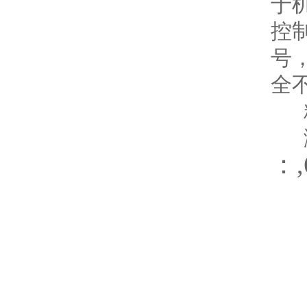
于
控
号
全
精
测温
：,