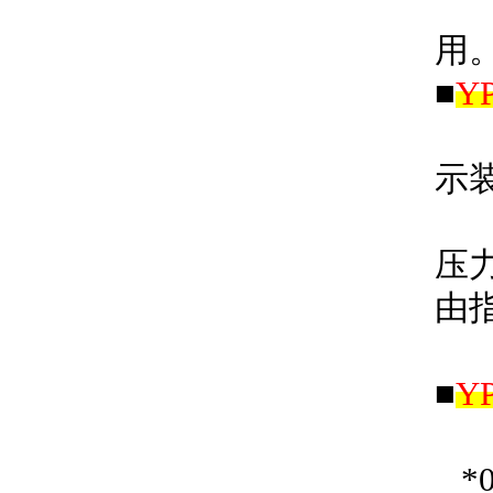
外
用
■
Y
仪
示
在
压
由
■
Y
○
*0