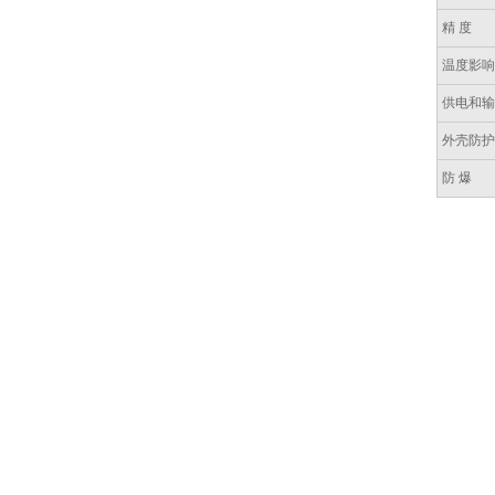
精 度
温度影
供电和
外壳防
防 爆