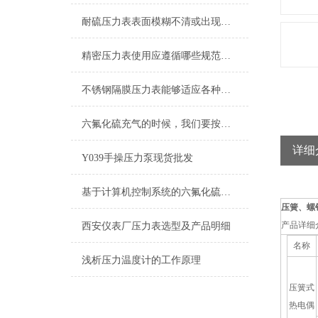
耐硫压力表表面模糊不清或出现水珠可以这样子处理
精密压力表使用应遵循哪些规范，如何使用更精确？
不锈钢隔膜压力表能够适应各种工作环境和介质
六氟化硫充气的时候，我们要按照步骤来操作才能保证安全
详细
Y039手操压力泵现货批发
基于计算机控制系统的六氟化硫密度控制器的特性
压簧、螺
产品详细
西安仪表厂压力表选型及产品明细
名称
浅析压力温度计的工作原理
压簧式
热电偶