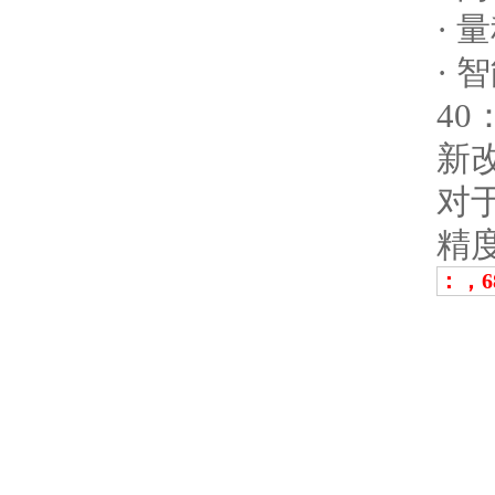
· 
·
40
新
对于
精度
：，68