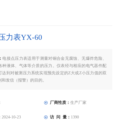
力表YX-60
：
电接点压力表适用于测量对铜合金无腐蚀、无爆炸危险、
各种液体、气体等介质的压力。仪表经与相应的电气器件配
可达到对被测压力系统实现预先设定的Z大或Z小压力值的双
制和发信（报警）的目的。
测量控制功能，可任意设定上、下控制压力值，动作稳定可
油、化工、电站、冶金等工业企业及机电设备上广泛配套使
：
厂商性质：
生产厂家
：
2024-10-23
访 问 量：
1390