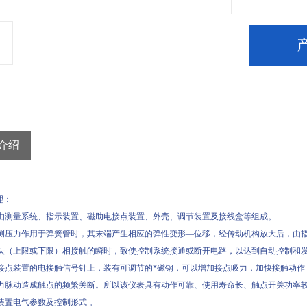
介绍
理：
量系统、指示装置、磁助电接点装置、外壳、调节装置及接线盒等组成。
力作用于弹簧管时，其末端产生相应的弹性变形—位移，经传动机构放大后，由指
头（上限或下限）相接触的瞬时，致使控制系统接通或断开电路，以达到自动控制和
装置的电接触信号针上，装有可调节的*磁钢，可以增加接点吸力，加快接触动作
力脉动造成触点的频繁关断。所以该仪表具有动作可靠、使用寿命长、触点开关功率
电气参数及控制形式 。