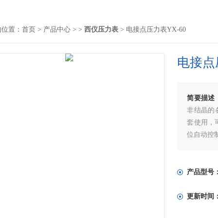
的位置：
首页
>
产品中心
> >
西仪压力表
> 电接点压力表YX-60
电接点压
简要描述
非结晶的
套使用，
位自动控
仪表具有
靠，在石
用。
产品型号
更新时间