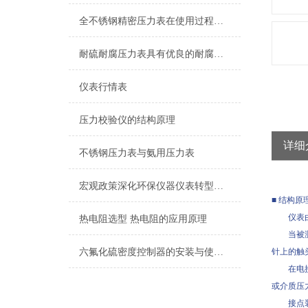
全不锈钢精密压力表在使用过程中的常见问题分析
耐硫耐腐压力表具有优良的耐腐蚀性能
仪表行情表
压力校验仪的结构原理
详细
不锈钢压力表与氨用压力表
宏观政策深化环保仪器仪表转型发展
■ 结构原
仪表由测
热电阻选型 热电阻的应用原理
当被测压
六氟化硫密度控制器的安装与使用过程是至关重要的
针上的触
在电接点
或介质压
接点装置