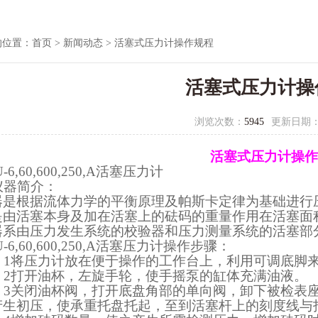
的位置：
首页
>
新闻动态
> 活塞式压力计操作规程
活塞式压力计操
浏览次数：
5945
更新日期
活塞式压力计操作
-6
,60,600,250,
A
活塞压力计
仪器简介：
器是根据流体力学的平衡原理及帕斯卡定律为基础进行
是由活塞本身及加在活塞上的砝码的重量作用在活塞面
器系由压力发生系统的校验器和压力测量系统的活塞部
-6
,60,600,250,
A
活塞压力计
操作步骤：
．
1
将压力计放在便于操作的工作台上，利用可调底脚
．
2
打开油杯，左旋手轮，使手摇泵的缸体充满油液。
．
3
关闭油杯阀，打开底盘角部的单向阀，卸下被检表
产生初压，使承重托盘托起，至到活塞杆上的刻度线与