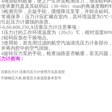
．
4
增加砝码数量，使之产生所需检测压力，增加砝码
须使承重托盘及其砝码以
（30~60r）/min
的角速度顺时
．
5
检测完毕，左旋手轮，缓慢降压至零，并卸去砝码
．常规保养：压力计应贮藏在室内，其环境温度为
5
℃
~
能引起压力计腐蚀的杂质。
-6
,60,600,250,
A
活塞压力计
注意事项：
．
1
压力计的工作环境温度为（
20
±
5
）℃，相对湿度
80
．
2
砝码应放在干燥地点。
．
3
使用前，首先用过滤的航空汽油清洗压力计各部分
，并将内腔中的空气排除。
．
4
旋转压力泵的手轮，检查油路是否畅通，若无问题
压力计咨询：
：
活塞压力计,活塞式压力计使用方法及选型
：
不锈钢压力表,耐震压力表选型基本型号