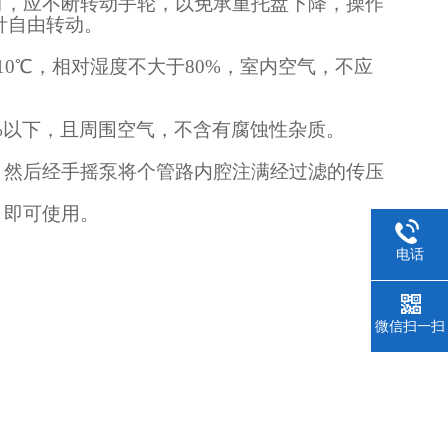
时，应不断转动手轮，以免承重托盘下降，操作
针自由转动。
。
10
℃，相对湿度不大于
80%
，室内空气，不应
%
以下，且周围空气，不含有腐蚀性杂质。
，然后经手摇泵将个管路内腔注满经过滤的传压
，即可使用。
电话
微信扫一扫