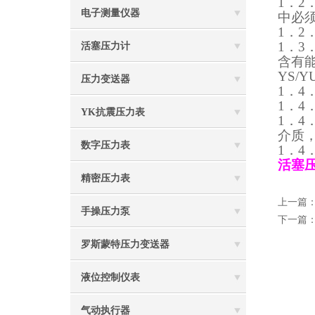
1
．
2
电子测量仪器
中必
1
．
2
1
．
3
活塞压力计
含有
YS/
YU
压力变送器
1
．
4
1
．
4
YK抗震压力表
1
．
4
介质
数字压力表
1
．
4
活塞
精密压力表
上一篇
手操压力泵
下一篇
罗斯蒙特压力变送器
液位控制仪表
气动执行器