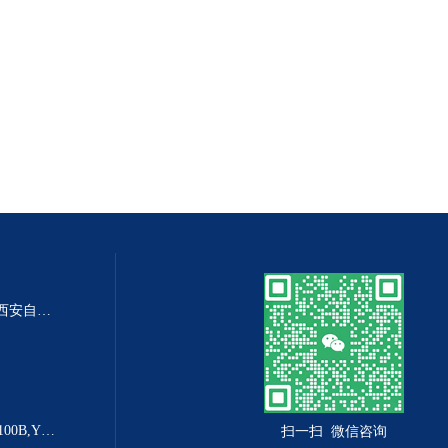
DP-100DP-100精密数字差压表,西安自动化仪表一厂 数字压力表
YX-160B防爆电接点压力表YX-100B,YX-160B
扫一扫 微信咨询