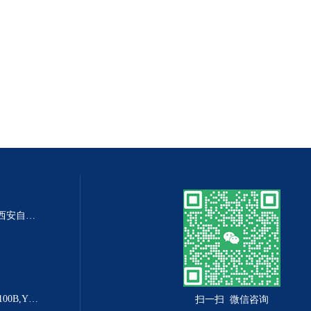
DP-100DP-100精密数字差压表,西安自动化仪表一厂 数字压力表
YX-160B防爆电接点压力表YX-100B,YX-160B
扫一扫 微信咨询