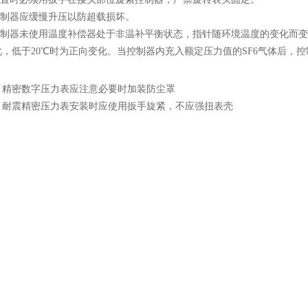
制器应缓慢升压以防超载损坏。
器未使用温度补偿器处于非温补平衡状态，指针随环境温度的变化而变化，当环
，低于20℃时为正向变化。当控制器内充入额定压力值的SF6气体后，控
：
精密数字压力表应注意必要时加装防尘罩
：
耐震精密压力表安装时应使用扳手旋紧，不应强扭表壳