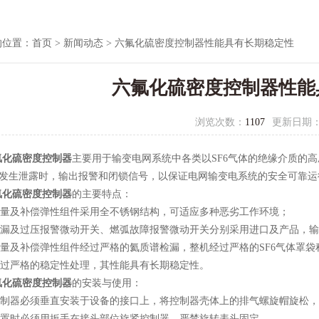
的位置：
首页
>
新闻动态
> 六氟化硫密度控制器性能具有长期稳定性
六氟化硫密度控制器性能
浏览次数：
1107
更新日期
氟化硫密度控制器
主要用于输变电网系统中各类以SF6气体的绝缘介质的
气体发生泄露时，输出报警和闭锁信号，以保证电网输变电系统的安全可靠运
氟化硫密度控制器
的主要特点：
量及补偿弹性组件采用全不锈钢结构，可适应多种恶劣工作环境；
漏及过压报警微动开关、燃弧故障报警微动开关分别采用进口及产品，输
量及补偿弹性组件经过严格的氦质谱检漏，整机经过严格的SF6气体罩袋
过严格的稳定性处理，其性能具有长期稳定性。
氟化硫密度控制器
的安装与使用：
制器必须垂直安装于设备的接口上，将控制器壳体上的排气螺旋帽旋松，
置时必须用扳手在接头部位旋紧控制器，严禁旋转表头固定。