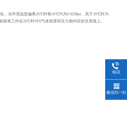
境温度偏离20℃时每10℃约为0.02Mpa，高于20℃时为
制器将工作在20℃时SF6气体密度和压力相对应的关系值上。
电话
微信扫一扫