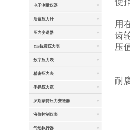
使
电子测量仪器
当
活塞压力计
用
压力变送器
齿
压
YK抗震压力表
测
数字压力表
1
精密压力表
耐
手操压力泵
2
3
罗斯蒙特压力变送器
4
液位控制仪表
5
气动执行器