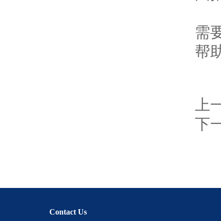
以
需
帮
上
下
Contact Us