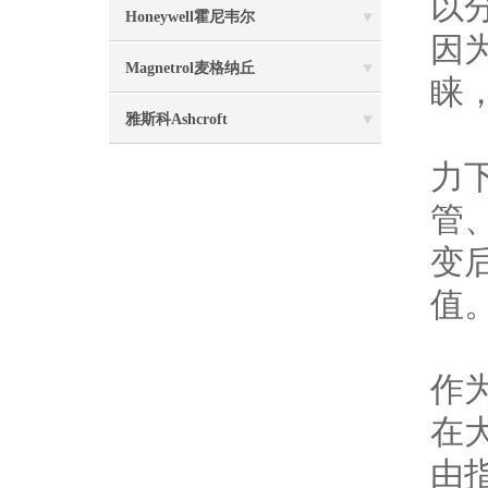
以
Honeywell霍尼韦尔
因
Magnetrol麦格纳丘
睐
雅斯科Ashcroft
机
力
管
变
值
三
作
在
由