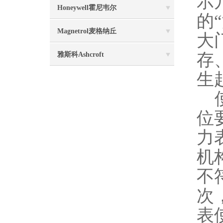
示
Honeywell霍尼韦尔
的
Magnetrol麦格纳丘
大
存
雅斯科Ashcroft
生
使
位
力
机
不
次
表