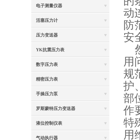
的
电子测量仪器
动
活塞压力计
防
安
压力变送器
然
YK抗震压力表
用
数字压力表
规
精密压力表
护
手操压力泵
部
作
罗斯蒙特压力变送器
特
液位控制仪表
用
气动执行器