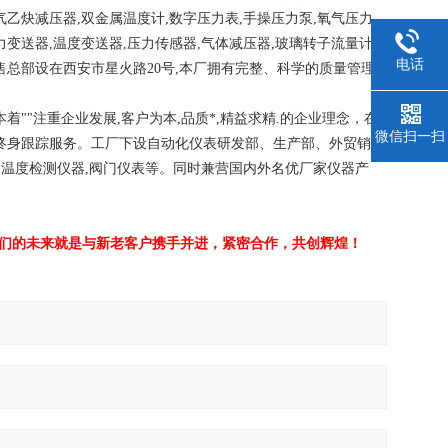
氧气乙炔减压器,双金属温度计,数字压力表,手操压力泵,氧气压力
力变送器,温度变送器,压力传感器,气体减压器,玻璃转子流量计,
电话
售总部设在西安市星火路20号,本厂拥有完整、科学的质量管理
注重企业发展,客户为本,品质*,精益求精.的企业理念，在
微信扫一扫
，终身跟踪服务。工厂下设自动化仪表研发部、生产部、外贸销售
力温度检测仪器,阀门仪表等。同时兼营国内外名优厂家仪器产
我们的未来就是与新老客户携手并进，紧密合作，共创辉煌！