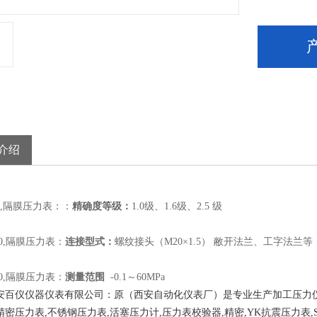
介绍
00,隔膜压力表：：
精确度等级：
1.0级、1.6级、2.5 级
100,隔膜压力表：
连接型式：
螺纹接头（M20×1.5） 敝开法兰、工字法兰等
00,隔膜压力表：
测量范围
-0.1～60MPa
仪仪器仪表有限公司：原（西安自动化仪表厂）是专业生产加工压力仪表,
精密压力表,不锈钢压力表,活塞压力计,压力表校验器,精密,YK抗震压力表,