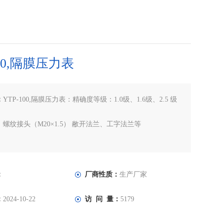
100,隔膜压力表
：
YTP-100,隔膜压力表：精确度等级：1.0级、1.6级、2.5 级
螺纹接头（M20×1.5） 敝开法兰、工字法兰等
0.1～60MPa
：订货须注明产品名称、型号、精确度等级、测量范围
：
厂商性质：
生产厂家
：
2024-10-22
访 问 量：
5179