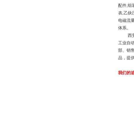
配件,组
表,乙炔
电磁流量
体系。
西安百
工业自
部、销
品，提供成套
我们的