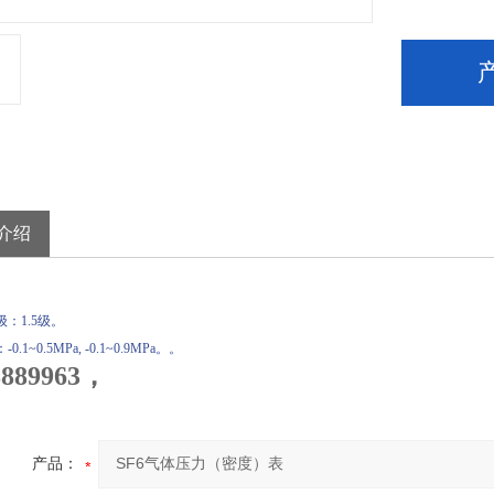
介绍
：1.5级。
.1~0.5MPa, -0.1~0.9MPa。。
8889963，
产品：