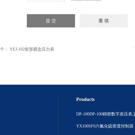
个：
YEJ-102矩形膜盒压力表
Products
YX100SF6六氟化硫密度控制器