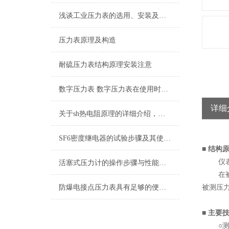
浅谈工业压力表的选用、安装及使用注意事项
压力表原理及构造
耐硫压力表结构原理安装注意
数字压力表 数字压力表在使用时应注意的地方
详细
关于sh热电阻原理的详细介绍，记得收藏哦
SF6密度继电器的试验步骤及其使用注意事项
■
结构原
仪表由
活塞式压力计的操作步骤与性能特点
在被测
防爆电接点压力表具有足够的便携性，方便操作人员进行测试和调整
被测压
■
主要
○测量