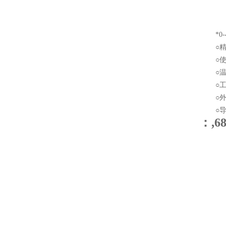
*0-40
○精确
○使用环
○温度影
○工作
○外壳
○导压
：,6