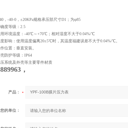
，-40-0，±20KPa规格承压部尺寸D1；为φ85
度等级：2.5
境温度：-40℃～+70℃；相对湿度不大于0.04%/℃
响：使用温度偏离20±5℃时，其温度福建误差不大于0.04%/℃。
位置：垂直安装。
防护等级：IP64
系统及外壳等主要零件材质
8889963，
产品：
您的单位：