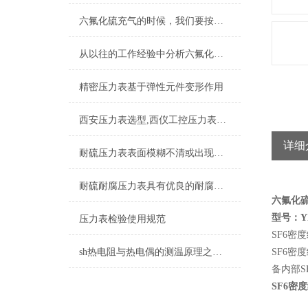
六氟化硫充气的时候，我们要按照步骤来操作才能保证安全
从以往的工作经验中分析六氟化硫压力表可能遇到的问题
精密压力表基于弹性元件变形作用
西安压力表选型,西仪工控压力表厂家
详细
耐硫压力表表面模糊不清或出现水珠可以这样子处理
耐硫耐腐压力表具有优良的耐腐蚀性能
六氟化硫
型号：YX
压力表检验使用规范
SF6密
sh热电阻与热电偶的测温原理之间的不同
SF6
备内部S
SF6密
M