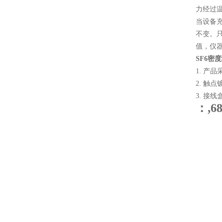
力经过
当设备
不变。
值，仪
SF6密
1. 产
2. 触
3. 接
：,6