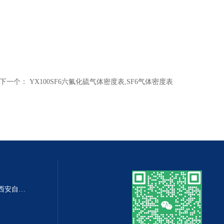
下一个：
YX100SF6六氟化硫气体密度表,SF6气体密度表
DP-100DP-100精密数字差压表,西安自动化仪表一厂 数字压力表