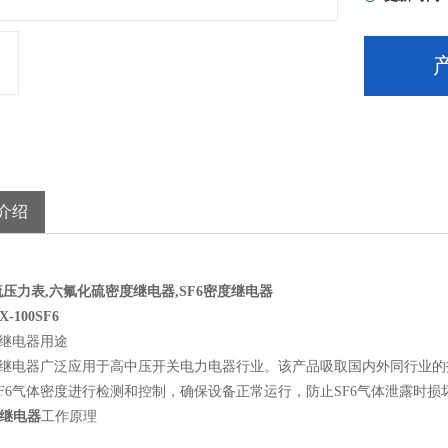
介绍
压力表,六氟化硫密度继电器,SF6密度继电器
-100SF6
度继电器用途
密度继电器广泛应用于高中压开关电力电器行业。该产品吸取国内外同行业
F6气体密度进行检测和控制，确保设备正常运行，防止SF6气体泄露时损
度继电器
工作原理
J-Ⅱ型指针式SF6密度