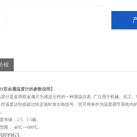
介绍
411双金属温度计的参数说明】
温度计是采用双金属片为感温元件的一种测温仪表, 广泛用于机械、化工、
工作温度达到或超过给定值时发出电信号，也可用来作为温度调节系统内
体。
级：2.5、1.5极。
：-40℃~+600℃。
889963,