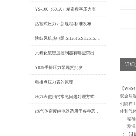
YS-100（601A）精密数字压力表
活塞式压力计新规程/标准发布
陕鼓风机热电阻,SH2616,SH2615,SH2620,SH2621
六氟化硫密度控制器有哪些突出的特点难以拒绝
详细
Y039手操压力泵现货批发
电接点压力表的原理
【WSS
双金属
压力表使用的常见问题处理方式
列能在
sf6气体密度继电器适用于各种恶劣环境和气候条件
体和气
精确度等
测温范围
：,68