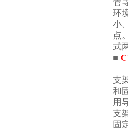
管
环
小
点
式
■
C
仪
支
和
用
支
固