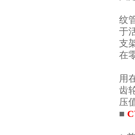
仪
纹
于
支
在
当
用
齿
压
■
C