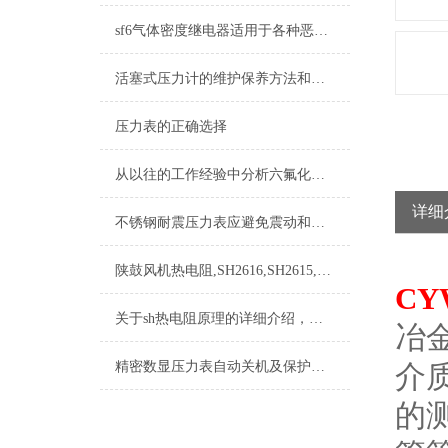
sf6气体密度继电器适用于各种恶劣环境和气候条件
活塞式压力计的维护保养方法和其工作原理介绍
压力表的正确选择
从以往的工作经验中分析六氟化硫压力表可能遇到的问题
详细
不锈钢耐震压力表应避免震动和碰撞，以免损坏
陕鼓风机热电阻,SH2616,SH2615,SH2620,SH2621
CY
关于sh热电阻原理的详细介绍，记得收藏哦
冶
精密数显压力表自动关机及保护功能
介
的