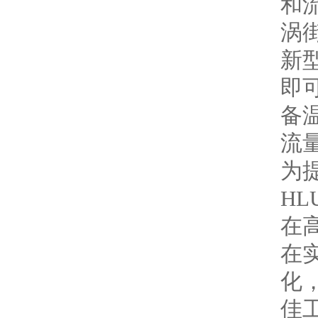
和
涡
新
即
备
流
为
H
在
在
化
佳