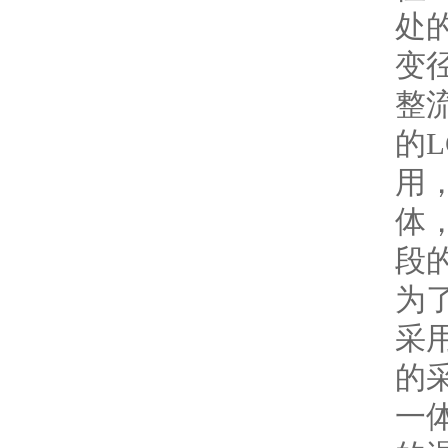
处
变
整
的
用
体
段
为
采
的
一