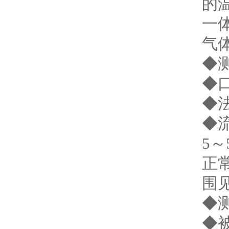
的
一
气
◆
◆口
◆法
◆流
5～5
正
围
◆测
◆被