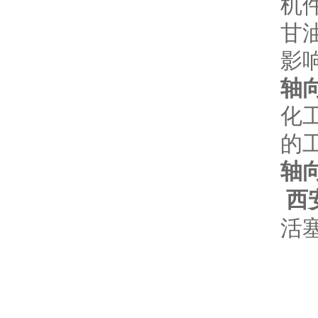
机
甘
影
轴
化
的
轴
西
活