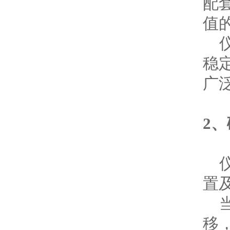
配
值
仪
稳
广
2
、
仪
置
当
移