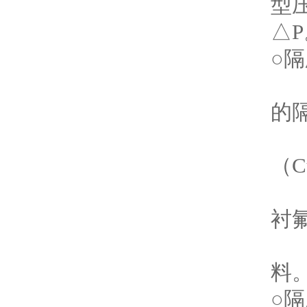
型
△P
○
隔
隔
的
（C
法
衬
密
料
○
隔