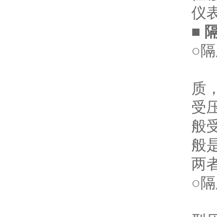
仪
■
○
隔
由
质
受
般
般
两
○
隔
尤