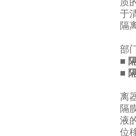
质
于
隔
隔
部
■
■
隔
离
隔
液
位