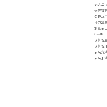
表壳通径 
保护管材料
公称压力 
环境温度 
测量范围（
0～400
保护管直径
保护管
安装方
安装形式