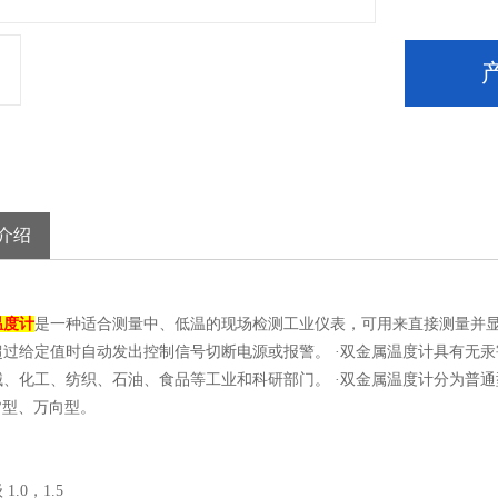
介绍
温度计
是一种适合测量中、低温的现场检测工业仪表，可用来直接测量并
超过给定值时自动发出控制信号切断电源或报警。 ·双金属温度计具有无
械、化工、纺织、石油、食品等工业和科研部门。 ·双金属温度计分为普
5°型、万向型。
1.0，1.5