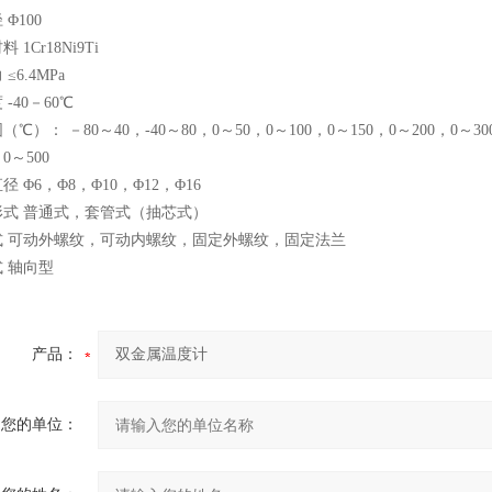
Φ100
 1Cr18Ni9Ti
≤6.4MPa
-40－60℃
℃）： －80～40，-40～80，0～50，0～100，0～150，0～200，0～30
，0～500
 Φ6，Φ8，Φ10，Φ12，Φ16
形式 普通式，套管式（抽芯式）
式 可动外螺纹，可动内螺纹，固定外螺纹，固定法兰
 轴向型
产品：
您的单位：