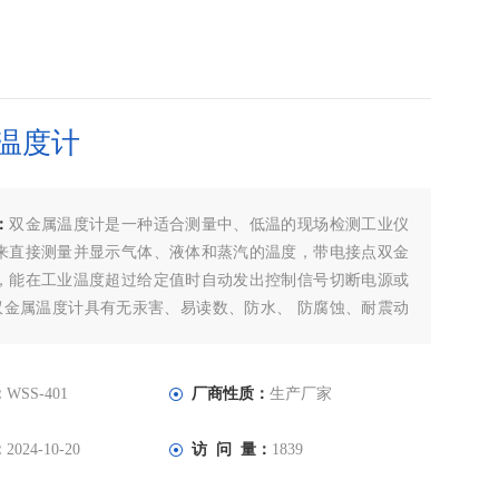
温度计
：
双金属温度计是一种适合测量中、低温的现场检测工业仪
来直接测量并显示气体、液体和蒸汽的温度，带电接点双金
，能在工业温度超过给定值时自动发出控制信号切断电源或
·双金属温度计具有无汞害、易读数、防水、 防腐蚀、耐震动
广泛应用十电站。
：
WSS-401
厂商性质：
生产厂家
：
2024-10-20
访 问 量：
1839