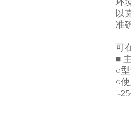
环
以
准
不
可
■
○
○
-2