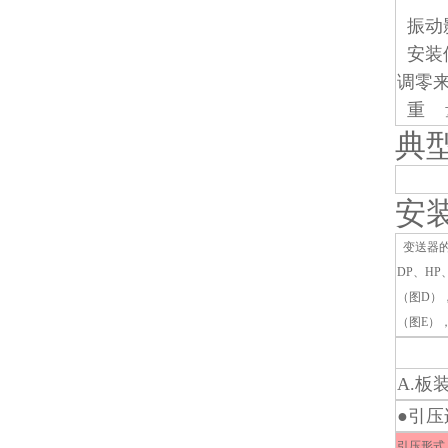
振动影
安装位
调零
重 量
典
安
变送器的
DP、HP
（图D）
（图E）
A.板
●引压
引压形式