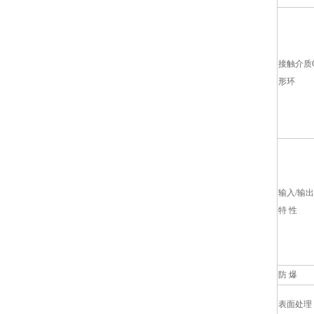
接触介质
形环
输入/输出
特 性
防 爆
表面处理