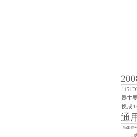
20
1151
器主
换成4
通
输出信号
二线制4