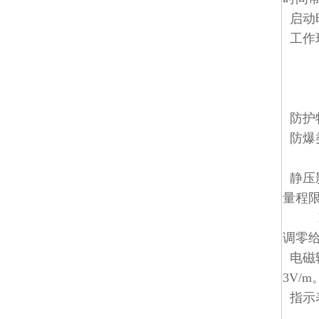
启动
工作环
-2
-2
环境
防护特
防爆类型
本安型
静压影
量程
HP类
调零
电磁辐
3V/m
指示表
液晶