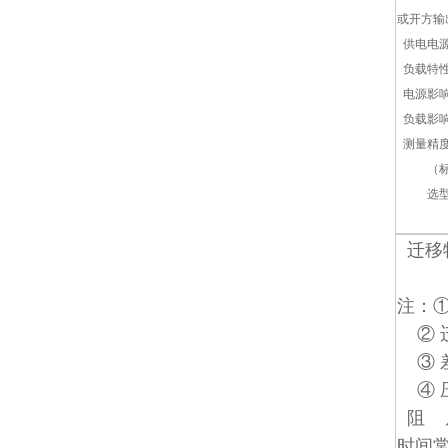
或开方输
供电电源
负载特
电源影响：
负载影响
测量精度：
（标配精
选型时
迁移特
Z大
注
：
② 
③ 
④ 
阻 尼
时间