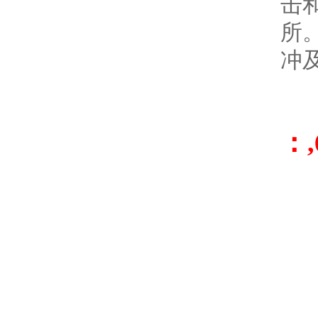
击
所
冲
精
测量
：,