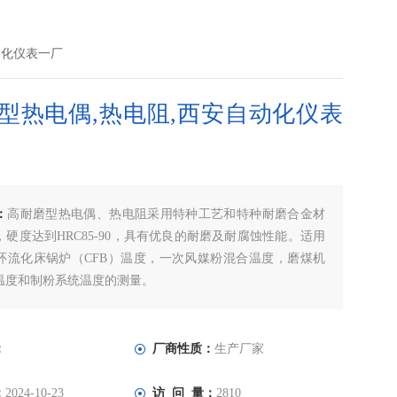
动化仪表一厂
型热电偶,热电阻,西安自动化仪表
：
高耐磨型热电偶、热电阻采用特种工艺和特种耐磨合金材
硬度达到HRC85-90，具有优良的耐磨及耐腐蚀性能。适用
环流化床锅炉（CFB）温度，一次风媒粉混合温度，磨煤机
温度和制粉系统温度的测量。
：
厂商性质：
生产厂家
：
2024-10-23
访 问 量：
2810