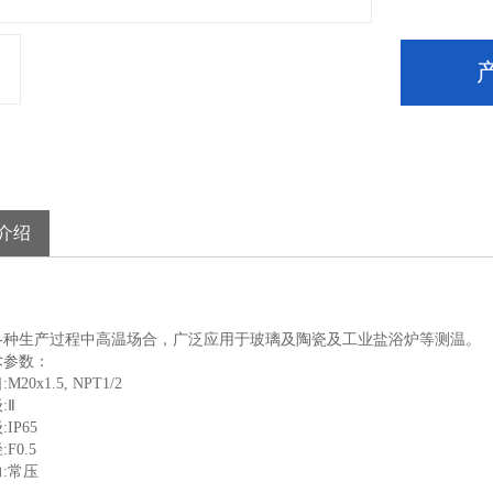
介绍
各种生产过程中高温场合，广泛应用于玻璃及陶瓷及工业盐浴炉等测温。
术参数：
20x1.5, NPT1/2
:Ⅱ
IP65
F0.5
:常压