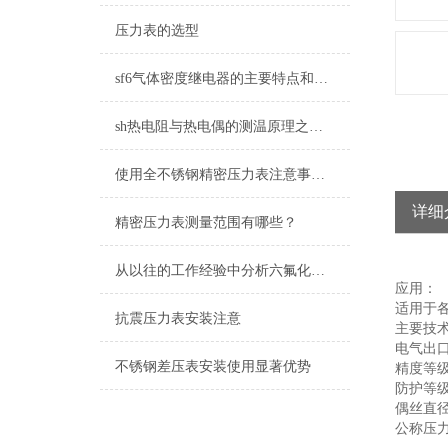
压力表的选型
sf6气体密度继电器的主要特点和具体操作流程
sh热电阻与热电偶的测温原理之间的不同
使用全不锈钢精密压力表注意事项少不了
详细
精密压力表测量范围有哪些？
从以往的工作经验中分析六氟化硫压力表可能遇到的问题
应用：
适用于
抗震压力表安装注意
主要技
电气出口:M
不锈钢差压表安装使用显著优势
精度等级
防护等级:
偶丝直径:
公称压力