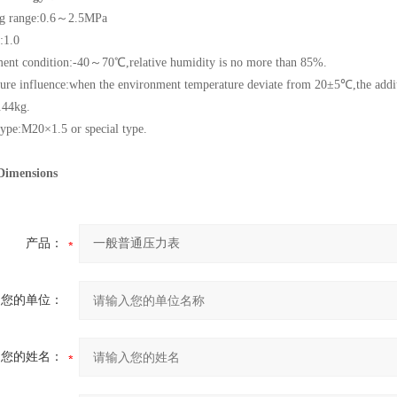
g range:
0.6～2.5MPa
:1.0
ent condition:
-40～70℃
,relative humidity is no more than 85%.
ure influence:when the environment temperature deviate from
20±5℃
,the add
.44kg.
type:
M20×1.5
or special type.
Dimensions
产品：
您的单位：
您的姓名：