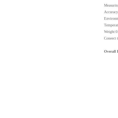
Measurin
Accuracy
Environm
Temperat
Weight:0
Coneect 
Overall 