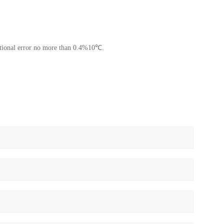
itional error no more than
0.4%10℃
.