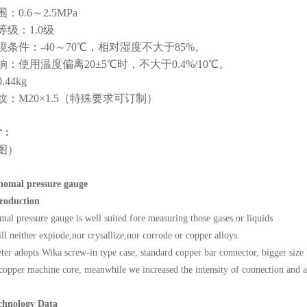
：0.6～2.5MPa
级：1.0级
境条件：-40～70℃，相对湿度不大于85%。
：使用温度偏离20±5℃时，不大于0.4%/10℃。
.44
k
g
纹：M20×1.5（特殊要求可订制）
寸：
图）
 nomal pressure gauge
troduction
al pressure gauge is well suited fore measuring those gases or liquids
ll neither
expiode,nor crysallize,nor corrode or copper alloys.
er adopts Wika screw-in type case, standard copper bar connector, bigger siz
 copper
machine
core
, meanwhile we increased the intensity of connection and al
chnology Data