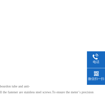
电话
微信扫一扫
e bourdon tube and
anti-
l the fastener are stainless steel screws.To ensure the meter
’
s precision ,our ca