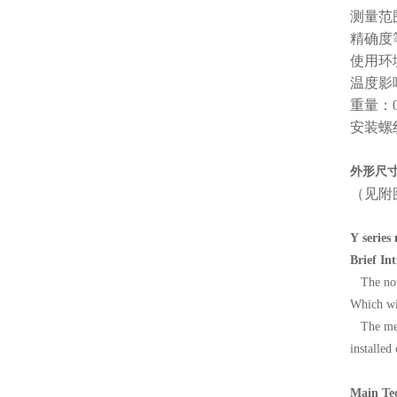
测量范围
精确度等
使用环
温度影响
重量：0
安装螺
外形尺
（见附
Y series
Brief In
The nom
Which wi
The met
installed
Main Te