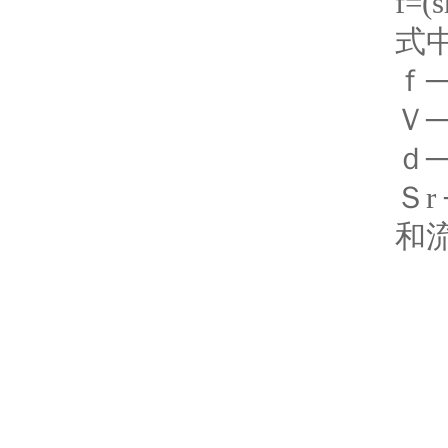
f=(s
式中
ｆ─
Ｖ─
ｄ─
Ｓ
和