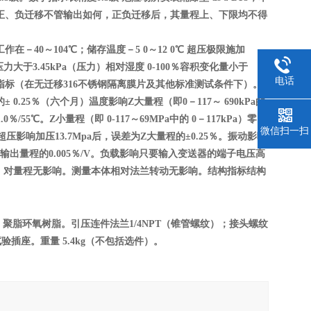
可调；正、负迁移不管输出如何，正负迁移后，其量程上、下限均不得
在－40～104℃；储存温度－5 0～12 0℃ 超压极限施加
力大于3.45kPa（压力）相对湿度 0-100％容积变化量小于
电话
预热。性能指标（在无迁移316不锈钢隔离膜片及其他标准测试条件下）。
.25％（六个月）温度影响Z大量程（即0－117～ 690kPa的
/55℃。Z小量程（即 0-117～69MPa中的 0－117kPa）零点
微信扫一扫
超压影响加压13.7Mpa后，误差为Z大量程的±0.25％。振动影响
小于输出量程的0.005％/V。负载影响只要输入变送器的端子电压高
校正，对量程无影响。测量本体相对法兰转动无影响。结构指标结构
聚脂环氧树脂。引压连件法兰1/4NPT（锥管螺纹）；接头螺纹
试验插座。重量 5.4kg（不包括选件）。