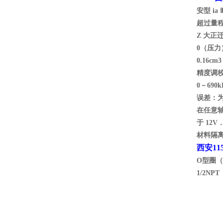
安型 i
超过量
Z 大正
0（压力
0.16
精度调校
0－690
误差：为
在任意轴
于 12
材料隔离
西安11
O型圈（
1/2N