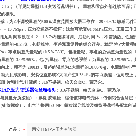
a Ⅱ CT5；（详见防爆型1151变送器说明书）。 量程和零点外部连续
程的极限。
迁移：为Z小调校量程的500％温度范围放大器工作在－29～93℃ 敏感元件工作
）－13.7Mpa，压力变送器不损坏；法兰可承受68.9MPa压力。正常工作压
cm3 阻尼时间常数在 0. 2－1.6 7s内连续可调。启动时间 2s，不需
量程的±0.25％，包括线性、变差和重复性的综合误差。稳定 性Z大量程的± 0
kPa）零点误差为量程的±0.5％/55℃。包括量程、零点的总误差为量程的±1.0％
量程的±3.0％/55℃。包 括量程、零点的总误差：为量程的±3.5％/55℃。
向上，频率为 200Hz，引起的误差为Z大量程的±0.05％/g。电源影响
V．就无负载影响。安装位置影响Z大可产生0.25kPa的零点误差．但可
膜 片和排气/排液阀：316不锈钢、哈氏合金C、蒙乃尔。
51AP压力变送器
法兰和接头
：316不锈钢、哈氏合金C、蒙乃尔
与测量介质接触）：氟橡 胶螺拴：碳钢镀锌电气壳体：低铜铝合金涂层：
PT（锥管螺纹）。电气连接用1/2-NPT螺纹端导线管及微型香蕉插头配套的
产品：