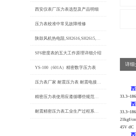
西安仪表厂压力表选型及产品明细
压力表校准中常见故障维修
陕鼓风机热电阻,SH2616,SH2615,SH2620,SH2621
SF6密度表的五大工作原理详细介绍
详细
YS-100（601A）精密数字压力表
压力表厂家 耐震压力表 耐震电接点压力表 隔膜压力表
西安1
33.3~1
精密压力表使用应遵循哪些规范，如何使用更精确？
西安1
耐震精密压力表工业生产过程系统组成
33.3~1
21kgf
45V dC
西安1