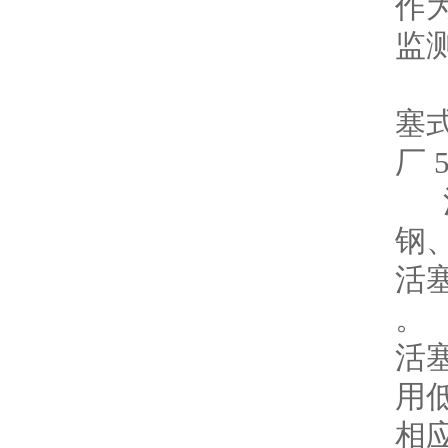
作
监
西
塞式
厂
活
钢
活
。
活
用
相