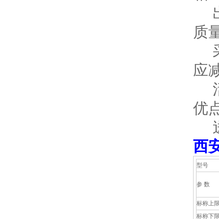
出
质
采
应
活
优
送
西
型号
参 数
标称上
标称下