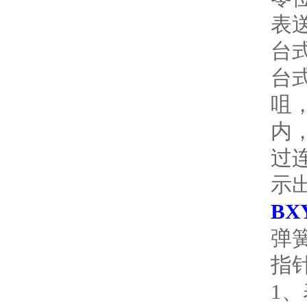
表
台
台
咀
内
过
示
BX
弹
指
1、