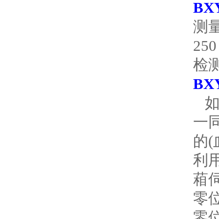
BX
测
25
检
BXY
如
一
的
利
葙
零
零