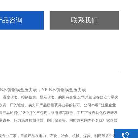
产品咨询
联系我们
-B不锈钢膜盒压力表，YE-B不锈钢膜盒压力表
温度仪表、控制仪表、显示仪表、的国有企业,公司总部设在西安市星火
仪表一厂的诚信、实力和产品质量获得业界的认可。公司本着""注重企业
所售产品均提供12个月的三包期，终身跟踪服务。工厂下设自动化仪表研发
仪器设备、压力温度检测仪器、阀门仪表等。同时兼营国内外名优厂家仪器
专业厂家，目前产品在电力、石化、冶金、机械、煤炭、制药等多个领