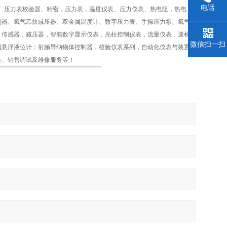
电话
计、压力表校验器、精密，压力表，温度仪表、压力仪表、热电阻，热电
制器、氧气乙炔减压器、双金属温度计、数字压力表、手操压力泵、氧气压
，传感器，减压器，智能数字显示仪表，光柱控制仪表，流量仪表，巡检仪
微信扫一扫
磁悬浮液位计；射频导纳物体控制器，校验仪表系列，自动化仪表与装置，
造、销售调试及维修服务等！