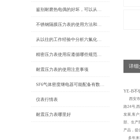
鉴别耐磨热电偶的好坏，可以从这五个点入手
不锈钢隔膜压力表的使用方法和维护保养方式
从以往的工作经验中分析六氟化硫压力表可能遇到的问题
精密压力表使用应遵循哪些规范，如何使用更精确？
详细
耐震压力表的使用注意事项
SF6气体密度继电器可能配备有数字显示和操作面板
YE-B
西安市仪
仪表行情表
路24号
耐震压力表哪里好
发展,客
部、生产
产品，提供成套
多年来我