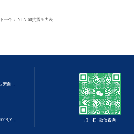
下一个：
YTN-60抗震压力表
DP-100DP-100精密数字差压表,西安自动化仪表一厂 数字压力表
YX-160B防爆电接点压力表YX-100B,YX-160B
扫一扫 微信咨询