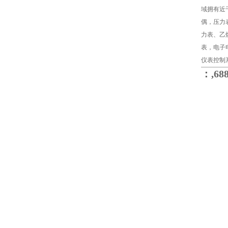
域拥有近
偶，压力
力表、乙
表，电子
仪表控制
：,68