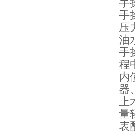
手操
手操
压力
油
手
程
内
器
上
量
表